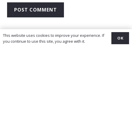
POST COMMENT
This website uses cookies to improve your experience. If
OK
you continue to use this site, you agree with it.
© 2021 Chensational Productions
Home
About Us
Demo Reel
Our Projects
Contact